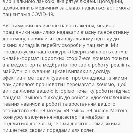
вирішальною ланкою, яка рятує людей. Щогодини,
щохвилини в медичних закладах надається допомога
пацієнтам з COVID-19.
Витримуючи величезне навантаження, медичні
працівники навчилися надавати вчасну та ефективну
допомогу, навчилися індивідуальному підходу до
різних випадків перебігу хвороби у пацієнтів. Ми
продовжуємо наш конкурс «Лідери змінюють світ» в
онлайн-форматі коротких історій-есе. Хочемо почути
від медсестер та медбратів про свою роботу, реалії та
майбутні очікування, цікаві випадки з досвіду,
ефективні методи лікування, про складнощі, з якими
вам довелося працювати і перемагати. Хочемо, щоб
ви поділилися вашою історією початку роботи під час
пандемії, зміною підходів до роботи, удосконаленням
певних навичок в роботі та зростанням вашого
особистого «Я», «Я можу», «Я вмію», «Я знаю». Метою
конкурсу є залучення медсестер та медбратів
поділитися досвідом, своїми досягненнями, якими
пишаєтеся, своїми порадами для колег.